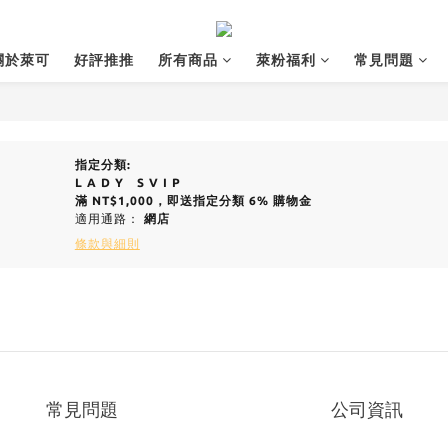
關於萊可
好評推推
所有商品
萊粉福利
常見問題
指定分類:
L A D Y S V I P
滿
NT$1,000
，即送指定分類
6% 購物金
適用通路：
網店
條款與細則
常見問題
公司資訊