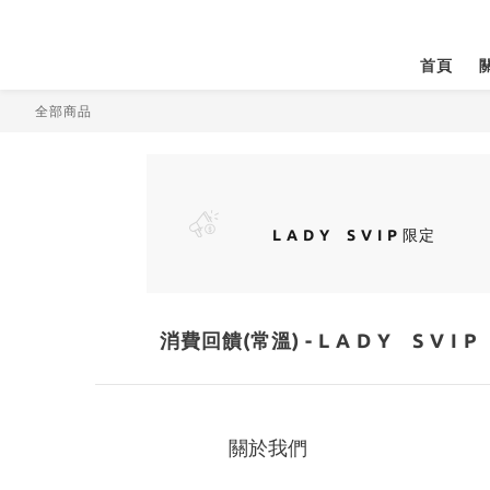
首頁
全部商品
L A D Y S V I P
限定
消費回饋(常溫) - L A D Y S V I P
關於我們